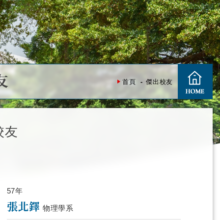
友
首頁
傑出校友
校友
57年
張北鐸
物理學系