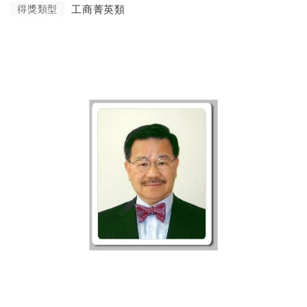
得獎類型
工商菁英類