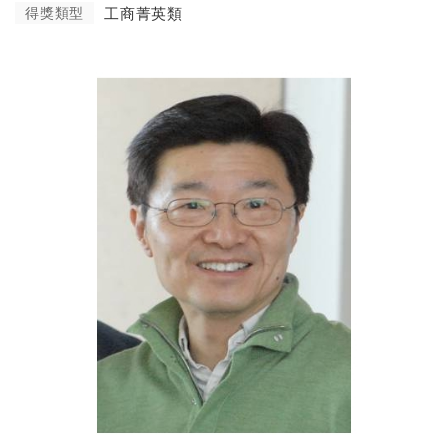
得獎類型
工商菁英類