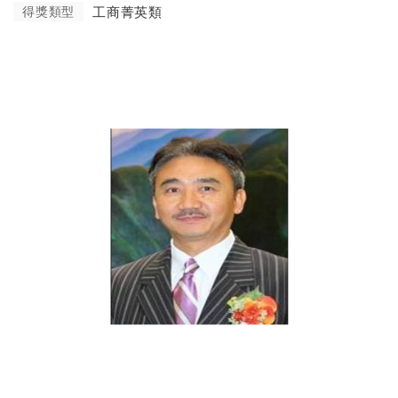
得獎類型
工商菁英類