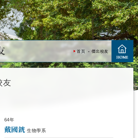
友
首頁
傑出校友
校友
64年
戴國銧
生物學系