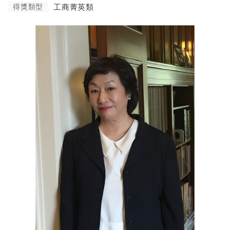
得獎類型
工商菁英類