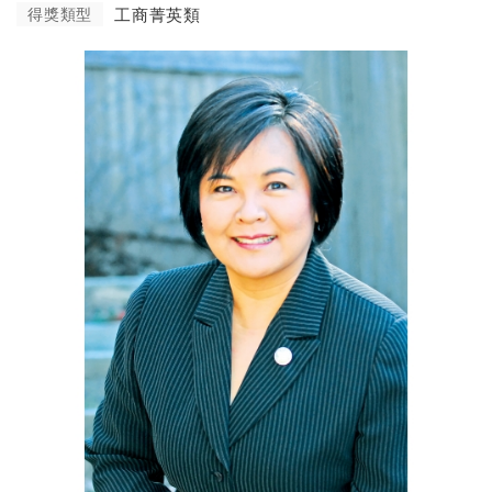
得獎類型
工商菁英類