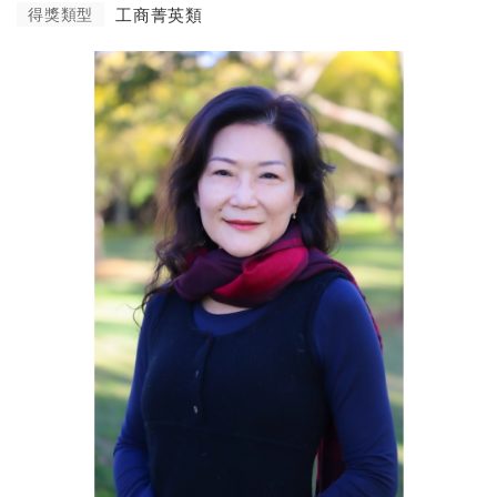
得獎類型
工商菁英類