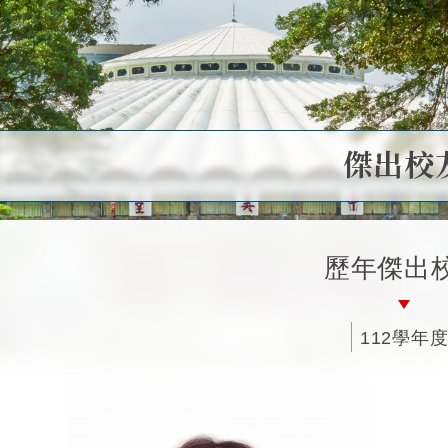
傑出校
歷年傑出
112學年