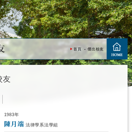
友
首頁
傑出校友
校友
度
1983年
陳月端
法律學系法學組