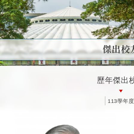
傑出校
歷年傑出
113學年