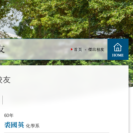
友
首頁
傑出校友
校友
度
60年
裘國英
化學系