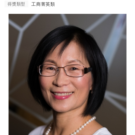
得獎類型
工商菁英類