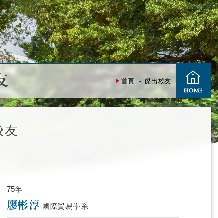
友
首頁
傑出校友
校友
度
75年
廖彬淳
國際貿易學系