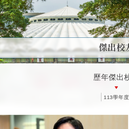
傑出校
歷年傑出
113學年