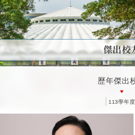
傑出校
歷年傑出
113學年