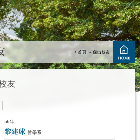
友
首頁
傑出校友
校友
度
56年
黎建球
哲學系