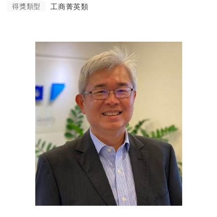
得獎類型
工商菁英類