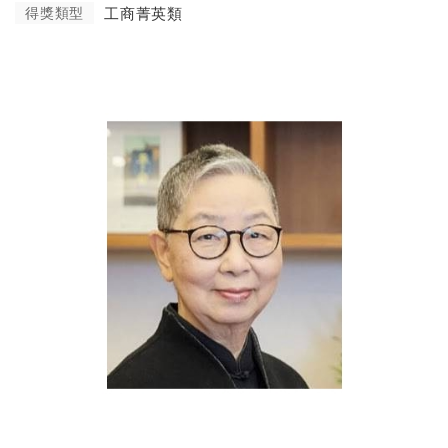
得獎類型
工商菁英類