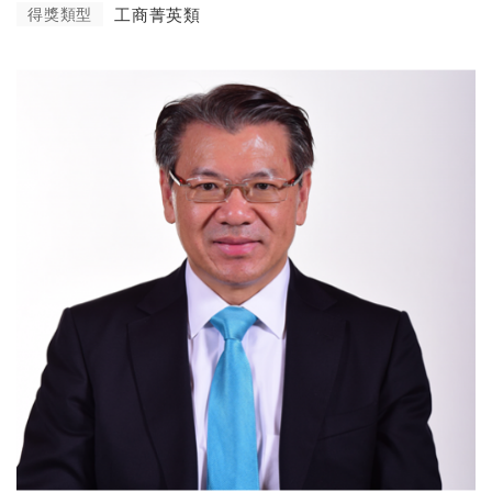
得獎類型
工商菁英類