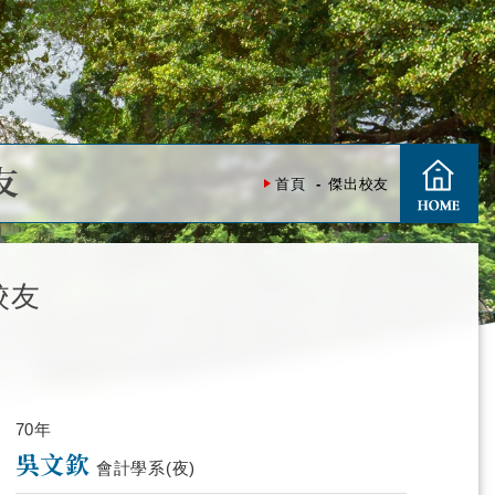
友
首頁
傑出校友
校友
70年
吳文欽
會計學系(夜)