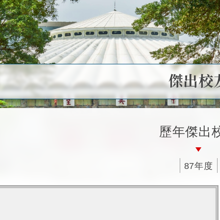
傑出校
歷年傑出
87年度