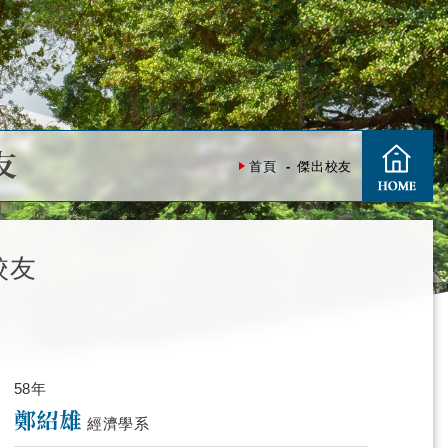
友
首頁
傑出校友
校友
58年
鄭紹雄
經濟學系