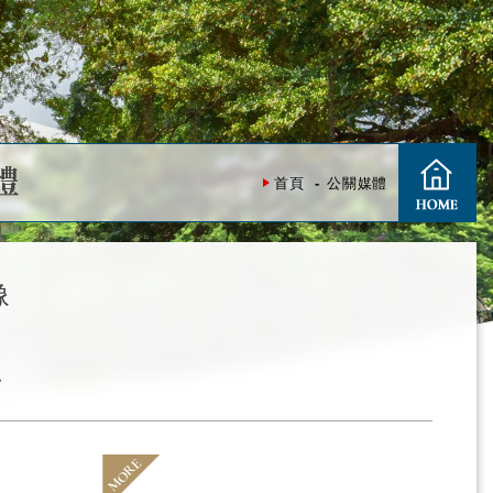
體
首頁
公關媒體
像
照