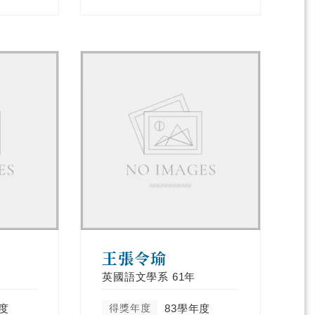
王張令瑜
英國語文學系
61年
度
得獎年度
83學年度