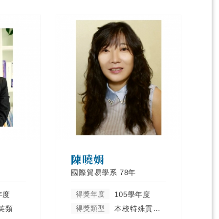
陳曉娟
國際貿易學系
78年
年度
得獎年度
105學年度
英類
得獎類型
本校特殊貢獻類