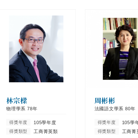
林宗樑
周彬彬
物理學系
78年
法國語文學系
80年
得獎年度
105學年度
得獎年度
105學
得獎類型
工商菁英類
得獎類型
工商菁