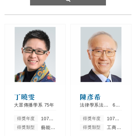
丁曉雯
陳彥希
大眾傳播學系
75年
法律學系法學組
69年
得獎年度
107學年度
得獎年度
107學年度
得獎類型
藝能體育類
得獎類型
工商菁英類