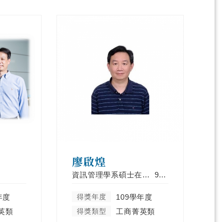
廖啟煌
資訊管理學系碩士在職專班
91年
年度
得獎年度
109學年度
英類
得獎類型
工商菁英類