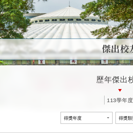
傑出校
歷年傑出
113學年