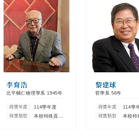
李育浩
黎建球
北平輔仁物理學系
1945年
哲學系
56年
得獎年度
114學年度
得獎年度
114學
得獎類型
本校特殊貢獻類
得獎類型