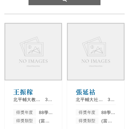
王振稼
張延祜
北平輔大教育學系
37年
北平輔大社會學系
35年
得獎年度
88學年度
得獎年度
88學年度
得獎類型
(當學年度未分類)
得獎類型
(當學年度未分類)