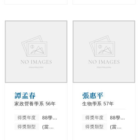
譚孟春
張惠平
家政營養學系
56年
生物學系
57年
得獎年度
88學年度
得獎年度
88學年度
得獎類型
(當學年度未分類)
得獎類型
(當學年度未分類)