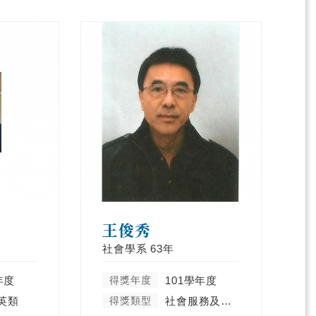
王俊秀
社會學系
63年
年度
得獎年度
101學年度
英類
得獎類型
社會服務及彰顯天主教精神類