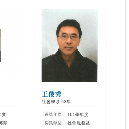
王俊秀
社會學系
63年
年度
得獎年度
101學年度
英類
得獎類型
社會服務及彰顯天主教精神類