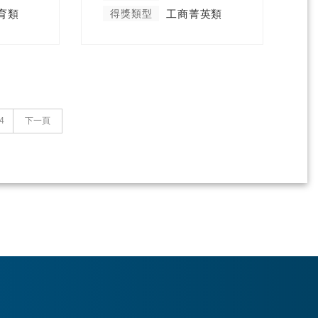
育類
得獎類型
工商菁英類
4
下一頁